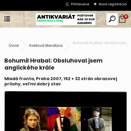
Prihlásenie
Nová registrácia
0
Bohumil Hrabal: Obsluhoval js
Úvod
Svetová literatúra
Bohumil Hrabal: Obsluhoval jsem
anglického krále
Mladá fronta, Praha 2007, 152 + 32 strán obrazovej
prílohy, veľmi dobrý stav