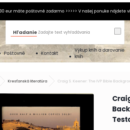
 30 eur máte poštovné zadarmo >>>>> V našej ponuke nájdete viac
Hľadanie
Výkup kníh a darovanie
Poštovné
Kontakt
kníh
Kresťanská literatúra
Craig S. Keener: The IVP Bible Back
Craig
Back
Test