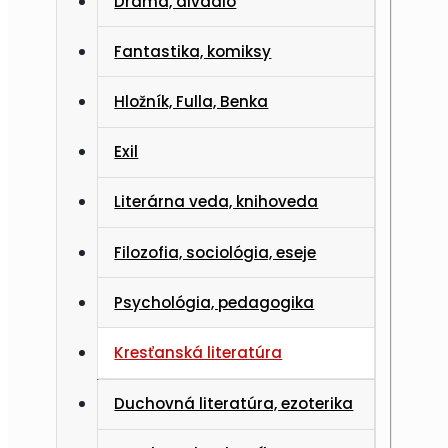
Dráma, divadlo
Fantastika, komiksy
Hložník, Fulla, Benka
Exil
Literárna veda, knihoveda
Filozofia, sociológia, eseje
Psychológia, pedagogika
Kresťanská literatúra
Duchovná literatúra, ezoterika