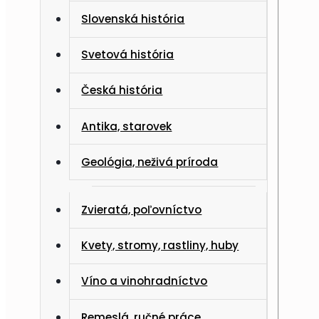
Slovenská história
Svetová história
Česká história
Antika, starovek
Geológia, neživá príroda
Zvieratá, poľovníctvo
Kvety, stromy, rastliny, huby
Víno a vinohradníctvo
Remeslá, ručné práce