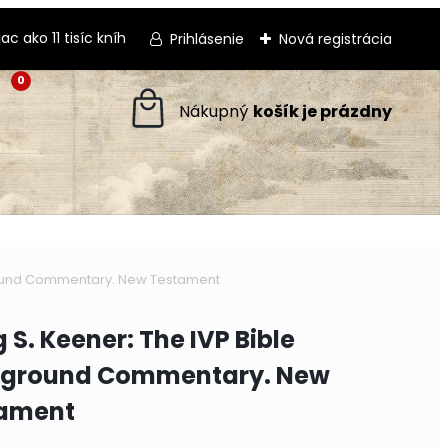
 ako 11 tisíc kníh
Prihlásenie
Nová registrácia
0
ground Commentary. New Testament
 S. Keener: The IVP Bible
ground Commentary. New
ament