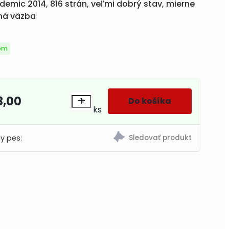
demic 2014, 816 strán, veľmi dobrý stav, mierne
ná väzba
om
3,00
-
+
ks
y pes: