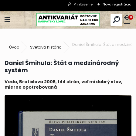
Prihlásenie
Nová registrácia
0
Daniel Šmihula: Štát a medziná
Úvod
Svetová história
Daniel Šmihula: Štát a medzinárodný
systém
Veda, Bratislava 2005, 144 strán, veľmi dobrý stav,
mierne opotrebovaná