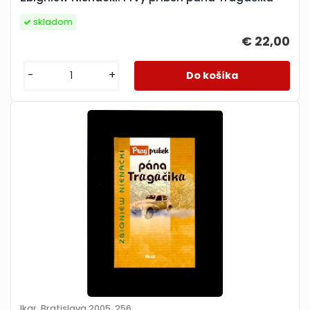
skladom
€ 22,00
-
+
Ikar, Bratislava 2005, 256