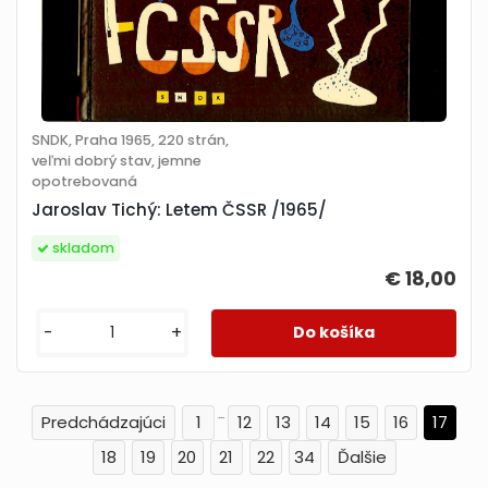
SNDK, Praha 1965, 220 strán,
veľmi dobrý stav, jemne
opotrebovaná
Jaroslav Tichý: Letem ČSSR /1965/
skladom
€ 18,00
-
+
...
1
12
13
14
15
16
17
18
19
20
21
22
34