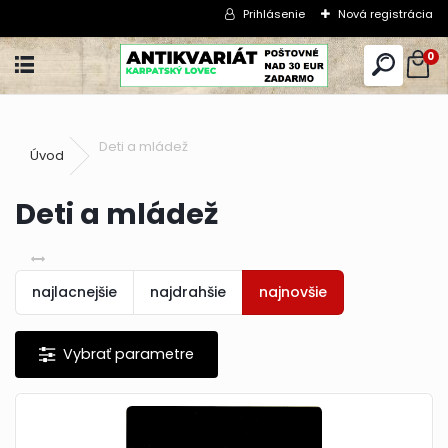
Prihlásenie
Nová registrácia
0
Deti a mládež
Úvod
Deti a mládež
najlacnejšie
najdrahšie
najnovšie