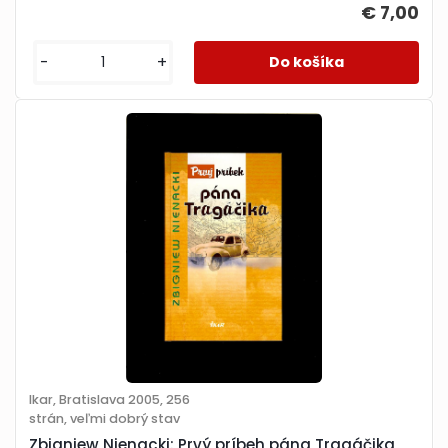
€ 7,00
-
+
Ikar, Bratislava 2005, 256
strán, veľmi dobrý stav
Zbigniew Nienacki: Prvý príbeh pána Tragáčika