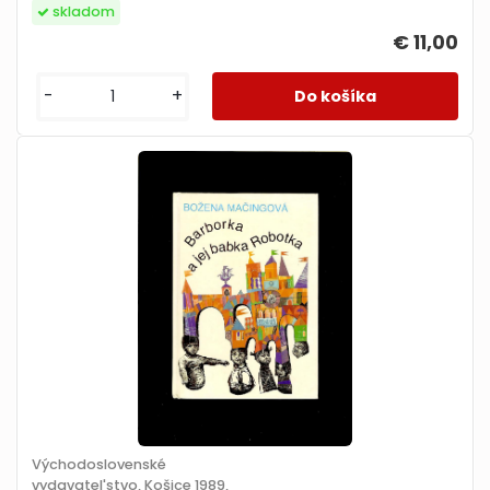
skladom
€ 11,00
-
+
Východoslovenské
vydavatel'stvo, Košice 1989,