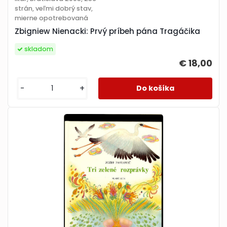
strán, veľmi dobrý stav,
mierne opotrebovaná
Zbigniew Nienacki: Prvý príbeh pána Tragáčika
skladom
€ 18,00
-
+