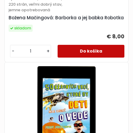
220 strán, veľmi dobrý stav,
jemne opotrebovaná
Božena Mačingová: Barborka a jej babka Robotka
skladom
€ 8,00
-
+