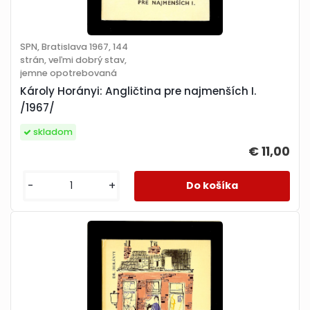
SPN, Bratislava 1967, 144
strán, veľmi dobrý stav,
jemne opotrebovaná
Károly Horányi: Angličtina pre najmenších I.
/1967/
skladom
€ 11,00
-
+