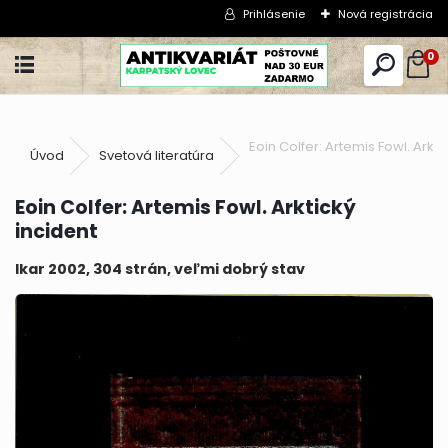
Prihlásenie
Nová registrácia
0
Eoin Colfer: Artemis Fowl. Arkti
Úvod
Svetová literatúra
Eoin Colfer: Artemis Fowl. Arktický
incident
Ikar 2002, 304 strán, veľmi dobrý stav