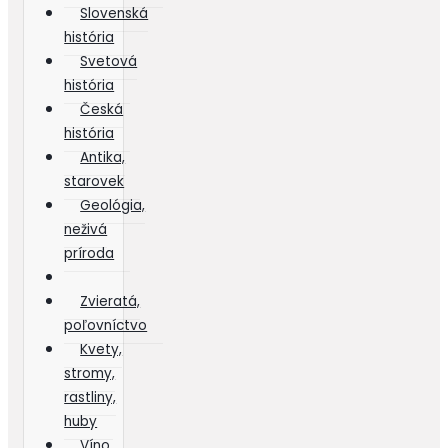
Slovenská
história
Svetová
história
Česká
história
Antika,
starovek
Geológia,
neživá
príroda
Zvieratá,
poľovníctvo
Kvety,
stromy,
rastliny,
huby
Víno