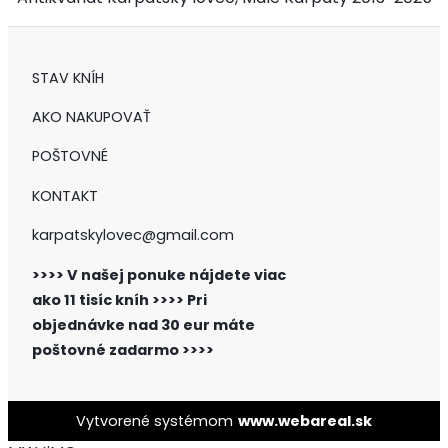
STAV KNÍH
AKO NAKUPOVAŤ
POŠTOVNÉ
KONTAKT
karpatskylovec@gmail.com
>>>> V našej ponuke nájdete viac
ako 11 tisíc kníh >>>>
Pri
objednávke nad 30 eur máte
poštovné zadarmo >>>>
Vytvorené systémom
www.webareal.sk