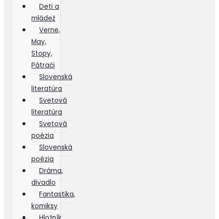
Deti a
mládež
Verne,
May,
Stopy,
Pátrači
Slovenská
literatúra
Svetová
literatúra
Svetová
poézia
Slovenská
poézia
Dráma,
divadlo
Fantastika,
komiksy
Hložník,