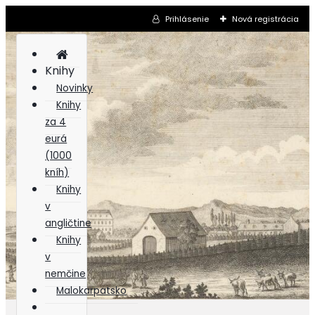
Prihlásenie
Nová registrácia
Knihy
Novinky
Knihy
za 4
eurá
(1000
kníh)
Knihy
v
angličtine
Knihy
v
nemčine
Malokarpatsko