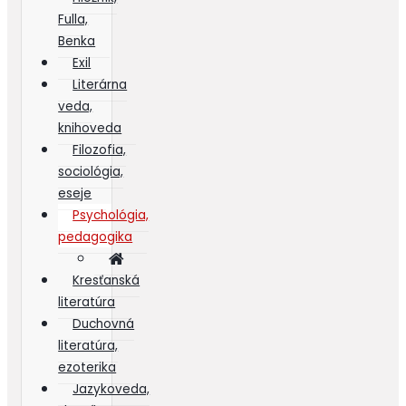
Fulla,
Benka
Exil
Literárna
veda,
knihoveda
Filozofia,
sociológia,
eseje
Psychológia,
pedagogika
Kresťanská
literatúra
Duchovná
literatúra,
ezoterika
Jazykoveda,