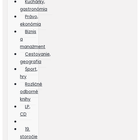
Kuchárky,
gastronómia
Právo,
ekonómia
Biznis
a
manažment
Cestovanie,
geografia
Šport,
hry
Rozličné
odborné
knihy
LP,
CD
19.
storočie