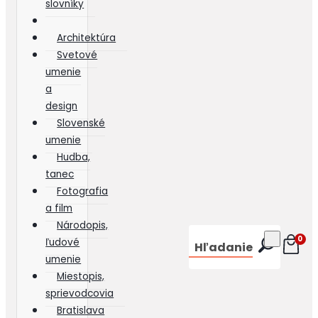
slovníky
Architektúra
Svetové
umenie
a
design
Slovenské
umenie
Hudba,
tanec
Fotografia
a film
Národopis,
0
ľudové
Hľadanie
umenie
Miestopis,
sprievodcovia
Bratislava