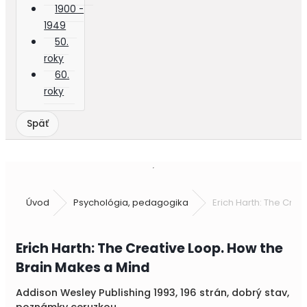
1900 -
1949
50.
roky
60.
roky
Úvod
Psychológia, pedagogika
Erich Harth: The Crea
Erich Harth: The Creative Loop. How the
Brain Makes a Mind
Addison Wesley Publishing 1993, 196 strán, dobrý stav,
poznámky ceruzkou