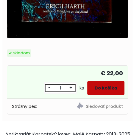
skladom
€ 22,00
-
+
ks
Strážny pes:
Antikvariát Karpatský lovec, Malé Karpaty 2013-2025