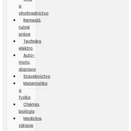
a
vinohradníctvo
Remeslá,
ručné
práce
Technika,
elektro
Auto-
moto,
doprava
Stavebníctvo
Matematika
a
fyzika
Chémia,
biológia
Medicína,
zdravie