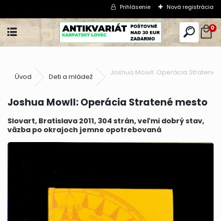
Prihlásenie
Nová registrácia
0
Joshua Mowll: Operácia Stratené
Úvod
Deti a mládež
Joshua Mowll: Operácia Stratené mesto
Slovart, Bratislava 2011, 304 strán, veľmi dobrý stav,
väzba po okrajoch jemne opotrebovaná