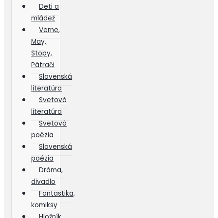
Deti a
mládež
Verne,
May,
Stopy,
Pátrači
Slovenská
literatúra
Svetová
literatúra
Svetová
poézia
Slovenská
poézia
Dráma,
divadlo
Fantastika,
komiksy
Hložník,