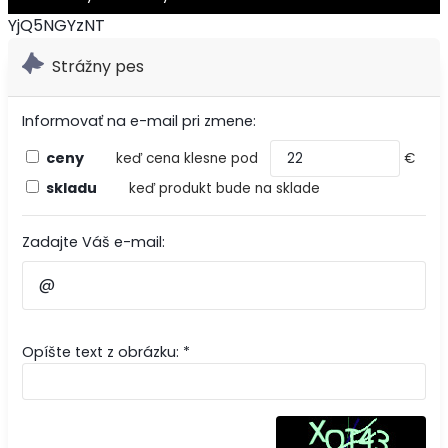
YjQ5NGYzNT
Strážny pes
Informovať na e-mail pri zmene:
ceny
keď cena klesne pod
€
skladu
keď produkt bude na sklade
Zadajte Váš e-mail:
Opíšte text z obrázku: *