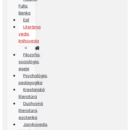
Fulla,
Benka
Exil
Literárna
veda,
knihoveda
Filozofia,
sociológia,
eseje
Psychológia,
pedagogika
Kresťanská
literatúra
Duchovná
literatúra,
ezoterika
Jazykoveda,