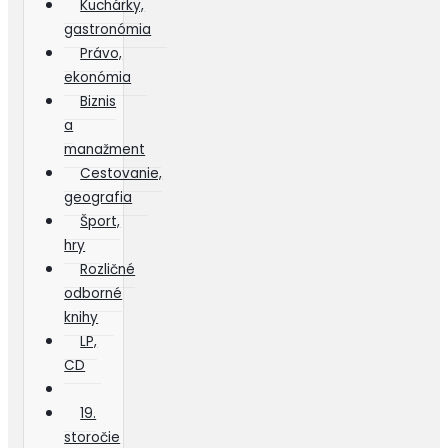
Kuchárky,
gastronómia
Právo,
ekonómia
Biznis
a
manažment
Cestovanie,
geografia
Šport,
hry
Rozličné
odborné
knihy
LP,
CD
19.
storočie