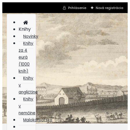
Prihlásenie
Nová registrácia
Knihy
Novinky
Knihy
za 4
eurá
(1000
kníh)
Knihy
v
angličtine
Knihy
v
nemčine
Malokarpatsko