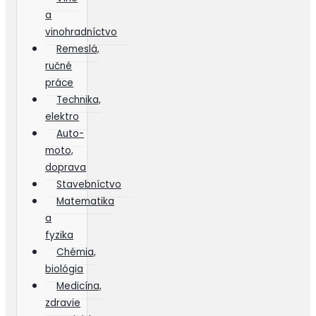
a
vinohradníctvo
Remeslá,
ručné
práce
Technika,
elektro
Auto-
moto,
doprava
Stavebníctvo
Matematika
a
fyzika
Chémia,
biológia
Medicína,
zdravie