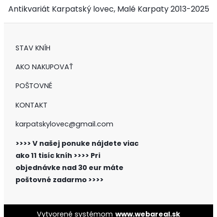
Antikvariát Karpatský lovec, Malé Karpaty 2013-2025
STAV KNÍH
AKO NAKUPOVAŤ
POŠTOVNÉ
KONTAKT
karpatskylovec@gmail.com
>>>> V našej ponuke nájdete viac
ako 11 tisíc kníh >>>>
Pri
objednávke nad 30 eur máte
poštovné zadarmo >>>>
Vytvorené systémom
www.webareal.sk