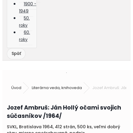
1900 -
1949
50.
roky
60.
roky
Úvod
Literárna veda, knihoveda
Jozef Ambruš: Ján Ho
Jozef Ambruš: Ján Hollý očami svojich
súčasníkov /1964/
SVKL, Bratislava 1964, 412 strán, 500 ks, veľmi dobrý
stav, mierne opotrebovaná, podpis