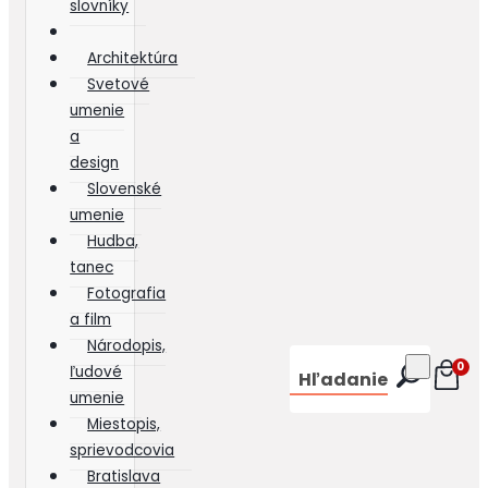
slovníky
Architektúra
Svetové
umenie
a
design
Slovenské
umenie
Hudba,
tanec
Fotografia
a film
Národopis,
0
ľudové
Hľadanie
umenie
Miestopis,
sprievodcovia
Bratislava