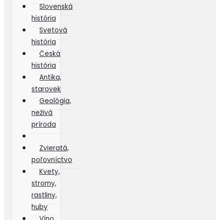
Slovenská
história
Svetová
história
Česká
história
Antika,
starovek
Geológia,
neživá
príroda
Zvieratá,
poľovníctvo
Kvety,
stromy,
rastliny,
huby
Víno