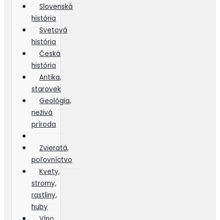
Slovenská
história
Svetová
história
Česká
história
Antika,
starovek
Geológia,
neživá
príroda
Zvieratá,
poľovníctvo
Kvety,
stromy,
rastliny,
huby
Víno