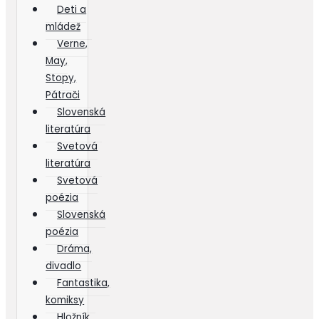
Deti a
mládež
Verne,
May,
Stopy,
Pátrači
Slovenská
literatúra
Svetová
literatúra
Svetová
poézia
Slovenská
poézia
Dráma,
divadlo
Fantastika,
komiksy
Hložník,