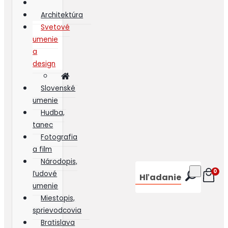
Architektúra
Svetové
umenie
a
design
Slovenské
umenie
Hudba,
tanec
Fotografia
a film
Národopis,
0
ľudové
Hľadanie
umenie
Miestopis,
sprievodcovia
Bratislava