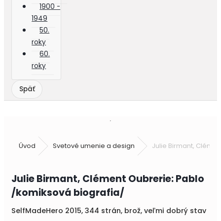
1900 -
1949
50.
roky
60.
roky
Úvod
Svetové umenie a design
Julie Birmant, Cléme
Julie Birmant, Clément Oubrerie: Pablo
/komiksová biografia/
SelfMadeHero 2015, 344 strán, brož, veľmi dobrý stav