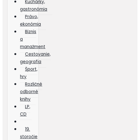
Kuchárky,
gastronómia
Právo,
ekonómia
Biznis
a
manažment
Cestovanie,
geografia
Šport,
hry
Rozličné
odborné
knihy
LP,
CD
19.
storočie