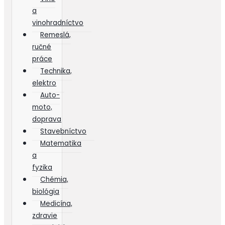
a
vinohradníctvo
Remeslá,
ručné
práce
Technika,
elektro
Auto-
moto,
doprava
Stavebníctvo
Matematika
a
fyzika
Chémia,
biológia
Medicína,
zdravie