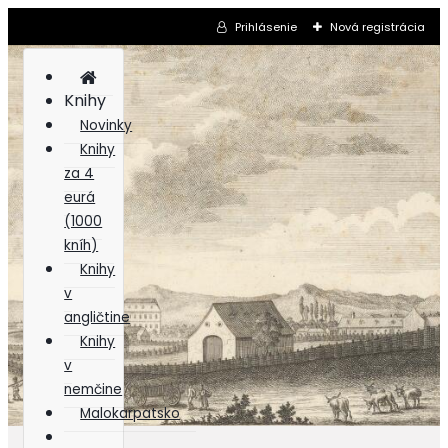
Prihlásenie
Nová registrácia
Knihy
Novinky
Knihy
za 4
eurá
(1000
kníh)
Knihy
v
angličtine
Knihy
v
nemčine
Malokarpatsko