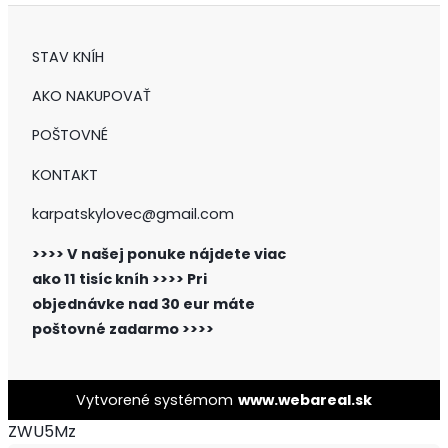
STAV KNÍH
AKO NAKUPOVAŤ
POŠTOVNÉ
KONTAKT
karpatskylovec@gmail.com
>>>> V našej ponuke nájdete viac
ako 11 tisíc kníh >>>>
Pri
objednávke nad 30 eur máte
poštovné zadarmo >>>>
Vytvorené systémom
www.webareal.sk
ZWU5Mz