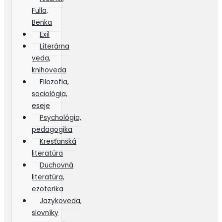
Fulla,
Benka
Exil
Literárna
veda,
knihoveda
Filozofia,
sociológia,
eseje
Psychológia,
pedagogika
Kresťanská
literatúra
Duchovná
literatúra,
ezoterika
Jazykoveda,
slovníky