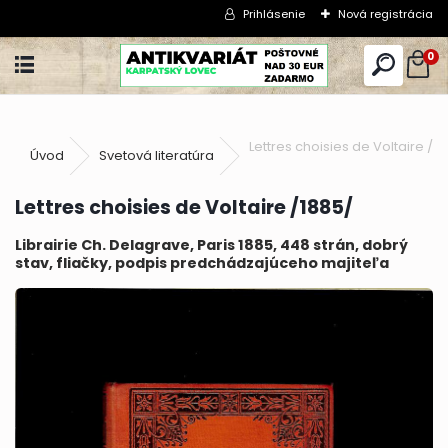
Prihlásenie
Nová registrácia
0
Lettres choisies de Voltaire /1
Úvod
Svetová literatúra
Lettres choisies de Voltaire /1885/
Librairie Ch. Delagrave, Paris 1885, 448 strán, dobrý
stav, fliačky, podpis predchádzajúceho majiteľa