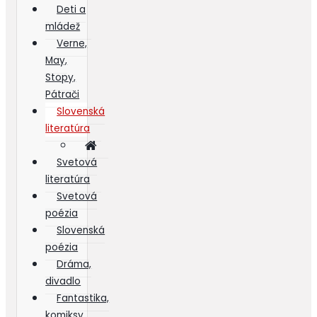
Deti a
mládež
Verne,
May,
Stopy,
Pátrači
Slovenská
literatúra
Svetová
literatúra
Svetová
poézia
Slovenská
poézia
Dráma,
divadlo
Fantastika,
komiksy