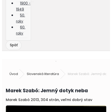
1900 -
1949
50.
roky
60.
roky
Úvod
Slovenská literatúra
Marek Szabó: Jemný dotyk
Marek Szabó: Jemný dotyk neba
Marek Szabó 2013, 304 strán, veľmi dobrý stav