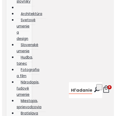
slovníky
Architektúra
Svetové
umenie
a
design
Slovenské
umenie
Hudba,
tanec
Fotografia
a film
Národopis,
0
ľudové
Hľadanie
umenie
Miestopis,
sprievodcovia
Bratislava