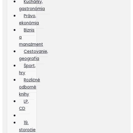
Kuchárky,
gastronómia
Právo,
ekonómia
Biznis
a
manažment
Cestovanie,
geografia
Šport,
hry
Rozličné
odborné
knihy
LP,
CD
19.
storočie