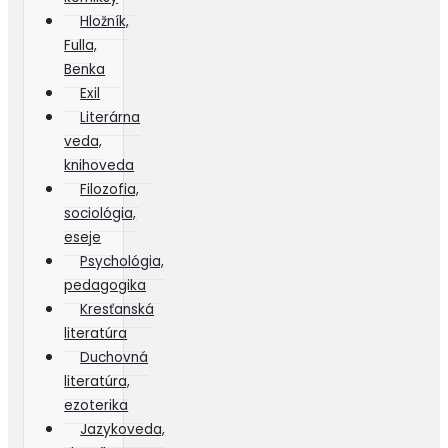
Hložník,
Fulla,
Benka
Exil
Literárna
veda,
knihoveda
Filozofia,
sociológia,
eseje
Psychológia,
pedagogika
Kresťanská
literatúra
Duchovná
literatúra,
ezoterika
Jazykoveda,