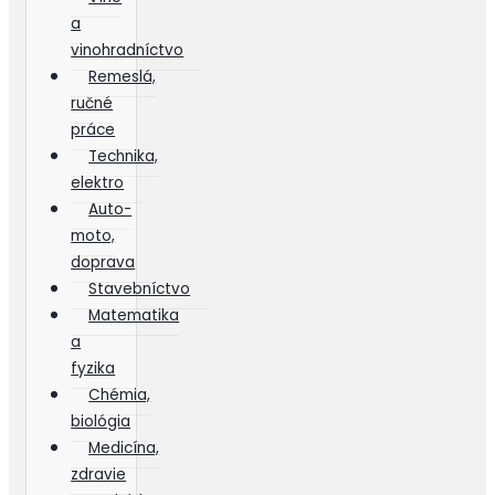
a
vinohradníctvo
Remeslá,
ručné
práce
Technika,
elektro
Auto-
moto,
doprava
Stavebníctvo
Matematika
a
fyzika
Chémia,
biológia
Medicína,
zdravie