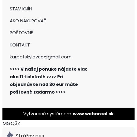
STAV KNÍH
AKO NAKUPOVAŤ
POŠTOVNÉ
KONTAKT
karpatskylovec@gmail.com
>>>> V našej ponuke nájdete viac
ako 11 tisíc kníh >>>>
Pri
objednávke nad 30 eur máte
poštovné zadarmo >>>>
Vytvorené systémom
www.webareal.sk
MGQ3Z
Strážny pes