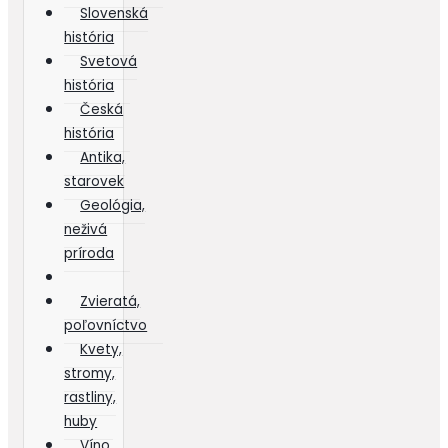
Slovenská
história
Svetová
história
Česká
história
Antika,
starovek
Geológia,
neživá
príroda
Zvieratá,
poľovníctvo
Kvety,
stromy,
rastliny,
huby
Víno