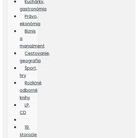
Kuchárky,
gastronómia
Právo,
ekonómia
Biznis
a
manažment
Cestovanie,
geografia
Šport,
hry
Rozličné
odborné
knihy
LP,
CD
19.
storočie