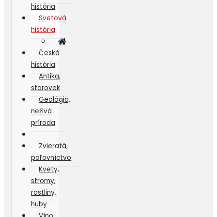
história
Svetová
história
Česká
história
Antika,
starovek
Geológia,
neživá
príroda
Zvieratá,
poľovníctvo
Kvety,
stromy,
rastliny,
huby
Víno