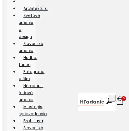
Architektúra
Svetové
umenie
a
design
Slovenské
umenie
Hudba,
tanec
Fotografia
a film
Národopis,
ľudové
0
umenie
Hľadanie
Miestopis,
sprievodcovia
Bratislava
Slovenská