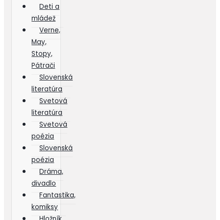
Deti a
mládež
Verne,
May,
Stopy,
Pátrači
Slovenská
literatúra
Svetová
literatúra
Svetová
poézia
Slovenská
poézia
Dráma,
divadlo
Fantastika,
komiksy
Hložník,