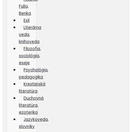
Fulla,
Benka
Exil
Literárna
veda,
knihoveda
Filozofia,
sociológia,
eseje
Psychológia,
pedagogika
Kresťanská
literatúra
Duchovná
literatúra,
ezoterika
Jazykoveda,
slovníky