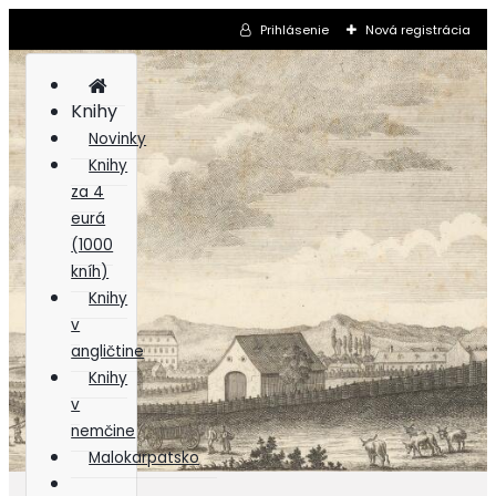
Prihlásenie
Nová registrácia
Knihy
Novinky
Knihy
za 4
eurá
(1000
kníh)
Knihy
v
angličtine
Knihy
v
nemčine
Malokarpatsko