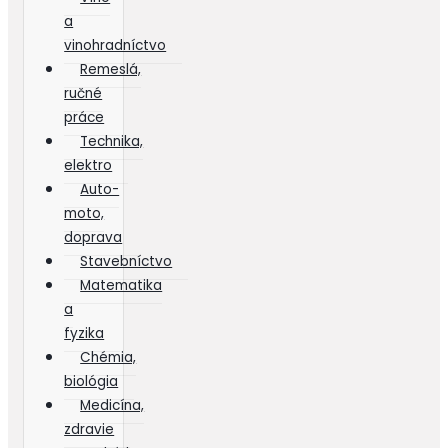
a
vinohradníctvo
Remeslá,
ručné
práce
Technika,
elektro
Auto-
moto,
doprava
Stavebníctvo
Matematika
a
fyzika
Chémia,
biológia
Medicína,
zdravie