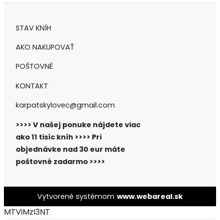
STAV KNÍH
AKO NAKUPOVAŤ
POŠTOVNÉ
KONTAKT
karpatskylovec@gmail.com
>>>> V našej ponuke nájdete viac
ako 11 tisíc kníh >>>>
Pri
objednávke nad 30 eur máte
poštovné zadarmo >>>>
Vytvorené systémom
www.webareal.sk
MTViMzI3NT