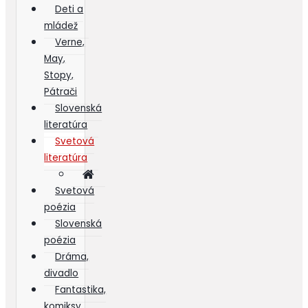
Deti a
mládež
Verne,
May,
Stopy,
Pátrači
Slovenská
literatúra
Svetová
literatúra
Svetová
poézia
Slovenská
poézia
Dráma,
divadlo
Fantastika,
komiksy