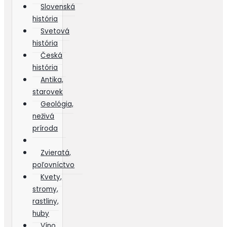
Slovenská
história
Svetová
história
Česká
história
Antika,
starovek
Geológia,
neživá
príroda
Zvieratá,
poľovníctvo
Kvety,
stromy,
rastliny,
huby
Víno