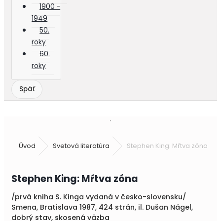
1900 -
1949
50.
roky
60.
roky
Úvod
Svetová literatúra
Stephen King: Mŕtva zóna
Stephen King: Mŕtva zóna
/prvá kniha S. Kinga vydaná v česko-slovensku/
Smena, Bratislava 1987, 424 strán, il. Dušan Nágel,
dobrý stav, skosená väzba