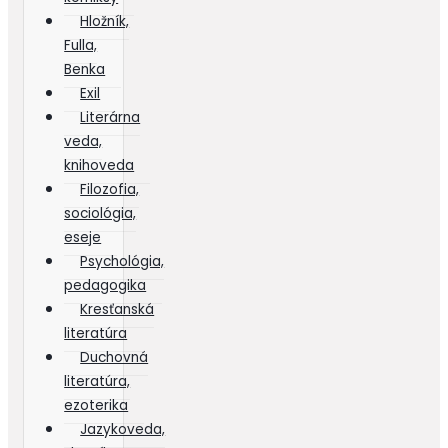
Hložník,
Fulla,
Benka
Exil
Literárna
veda,
knihoveda
Filozofia,
sociológia,
eseje
Psychológia,
pedagogika
Kresťanská
literatúra
Duchovná
literatúra,
ezoterika
Jazykoveda,