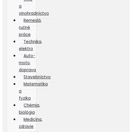
a
vinohradníctvo
Remeslá,
ručné
práce
Technika,
elektro
Auto-
moto,
doprava
Stavebníctvo
Matematika
a
fyzika
Chémia,
biológia
Medicína,
zdravie