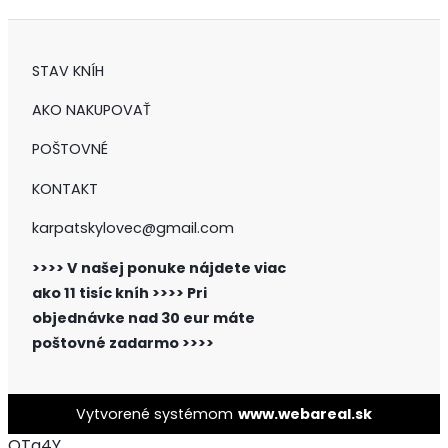
STAV KNÍH
AKO NAKUPOVAŤ
POŠTOVNÉ
KONTAKT
karpatskylovec@gmail.com
>>>> V našej ponuke nájdete viac
ako 11 tisíc kníh >>>>
Pri
objednávke nad 30 eur máte
poštovné zadarmo >>>>
Vytvorené systémom
www.webareal.sk
OTg4Y