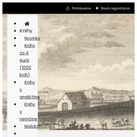
Prihlásenie
Nová registrácia
Knihy
Novinky
Knihy
za 4
eurá
(1000
kníh)
Knihy
v
angličtine
Knihy
v
nemčine
Malokarpatsko