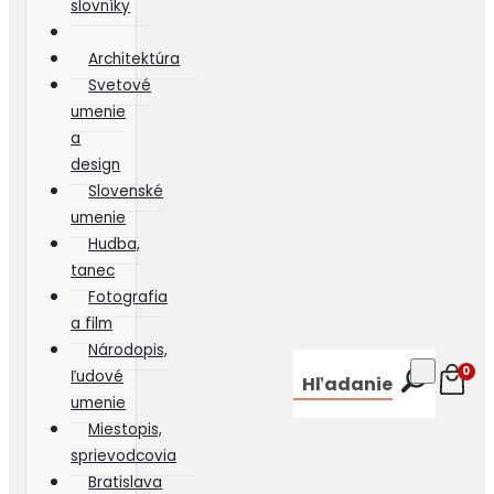
slovníky
Architektúra
Svetové
umenie
a
design
Slovenské
umenie
Hudba,
tanec
Fotografia
a film
Národopis,
0
ľudové
Hľadanie
umenie
Miestopis,
sprievodcovia
Bratislava