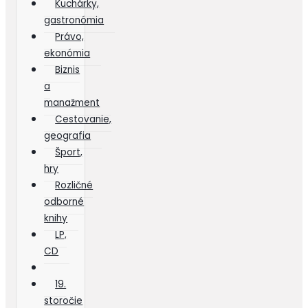
Kuchárky,
gastronómia
Právo,
ekonómia
Biznis
a
manažment
Cestovanie,
geografia
Šport,
hry
Rozličné
odborné
knihy
LP,
CD
19.
storočie