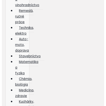
vinohradníctvo
Remeslá,
ručné
práce
Technika,
elektro
Auto-
moto,
doprava
Stavebníctvo
Matematika
a
fyzika
Chémia,
biológia
Medicína,
zdravie
Kuchárky,