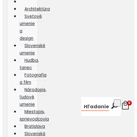
Architektúra
Svetové
umenie
a
design
Slovenské
umenie
Hudba,
tanec
Fotografia
a film
Národopis,
ľudové
0
umenie
Hľadanie
Miestopis,
sprievodcovia
Bratislava
Slovenská