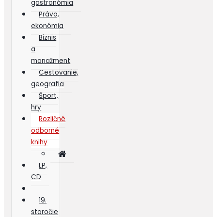
gastronómia
Právo,
ekonómia
Biznis
a
manažment
Cestovanie,
geografia
Šport,
hry
Rozličné
odborné
knihy
LP,
CD
19.
storočie