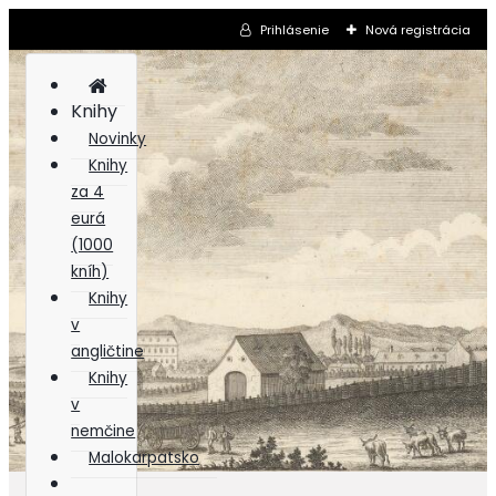
Prihlásenie
Nová registrácia
Knihy
Novinky
Knihy
za 4
eurá
(1000
kníh)
Knihy
v
angličtine
Knihy
v
nemčine
Malokarpatsko