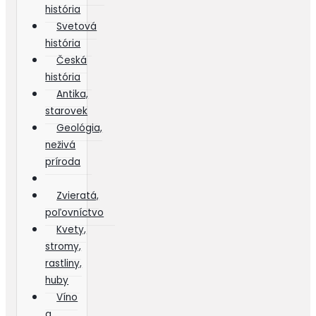
história
Svetová
história
Česká
história
Antika,
starovek
Geológia,
neživá
príroda
Zvieratá,
poľovníctvo
Kvety,
stromy,
rastliny,
huby
Víno
a