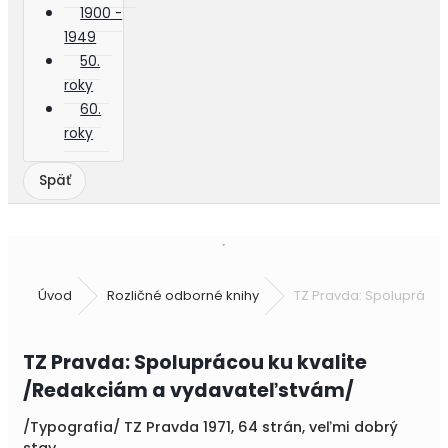
1900 -
1949
50.
roky
60.
roky
Úvod
Rozličné odborné knihy
TZ Pravda: Spoluprácou
TZ Pravda: Spoluprácou ku kvalite
/Redakciám a vydavateľstvám/
/Typografia/ TZ Pravda 1971, 64 strán, veľmi dobrý
stav