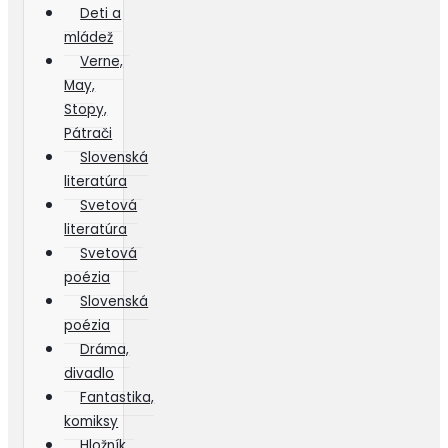
Deti a
mládež
Verne,
May,
Stopy,
Pátrači
Slovenská
literatúra
Svetová
literatúra
Svetová
poézia
Slovenská
poézia
Dráma,
divadlo
Fantastika,
komiksy
Hložník,