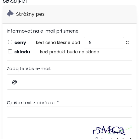
Mzk3ZjFlZT
Strážny pes
Informovať na e-mail pri zmene:
ceny
keď cena klesne pod
€
skladu
keď produkt bude na sklade
Zadajte Váš e-mail:
Opíšte text z obrázku: *