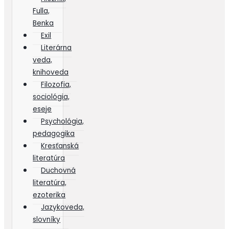
Fulla,
Benka
Exil
Literárna
veda,
knihoveda
Filozofia,
sociológia,
eseje
Psychológia,
pedagogika
Kresťanská
literatúra
Duchovná
literatúra,
ezoterika
Jazykoveda,
slovníky