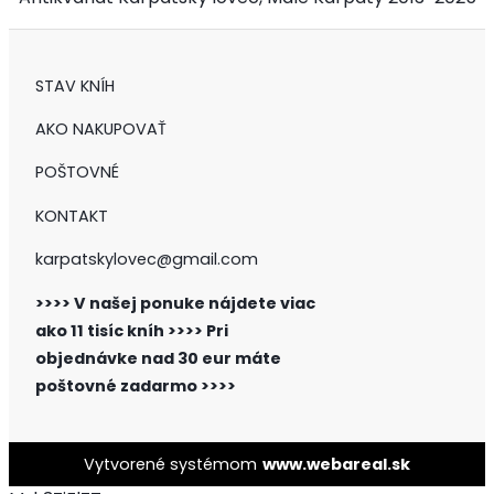
STAV KNÍH
AKO NAKUPOVAŤ
POŠTOVNÉ
KONTAKT
karpatskylovec@gmail.com
>>>> V našej ponuke nájdete viac
ako 11 tisíc kníh >>>>
Pri
objednávke nad 30 eur máte
poštovné zadarmo >>>>
Vytvorené systémom
www.webareal.sk