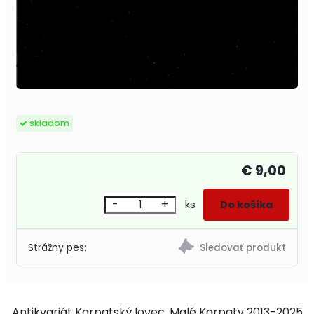
skladom
€ 9,00
-
+
ks
Strážny pes:
Antikvariát Karpatský lovec, Malé Karpaty 2013-2025