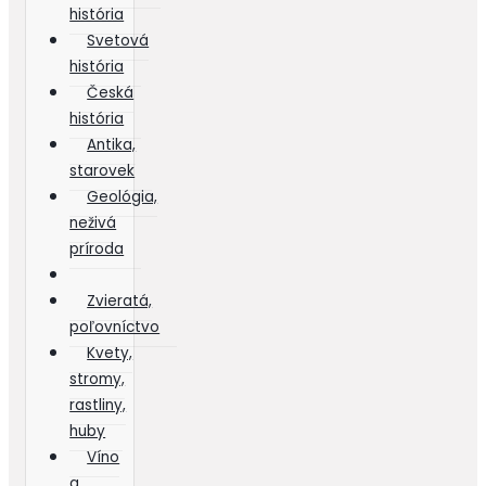
história
Svetová
história
Česká
história
Antika,
starovek
Geológia,
neživá
príroda
Zvieratá,
poľovníctvo
Kvety,
stromy,
rastliny,
huby
Víno
a