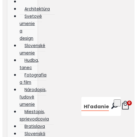
Architektúra
Svetové
umenie
a
design
Slovenské
umenie
Hudba,
tanec
Fotografia
a film
Národopis,
ľudové
0
umenie
Hľadanie
Miestopis,
sprievodcovia
Bratislava
Slovenská