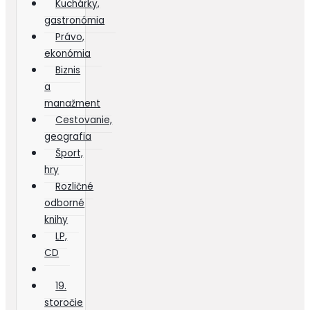
Kuchárky,
gastronómia
Právo,
ekonómia
Biznis
a
manažment
Cestovanie,
geografia
Šport,
hry
Rozličné
odborné
knihy
LP,
CD
19.
storočie