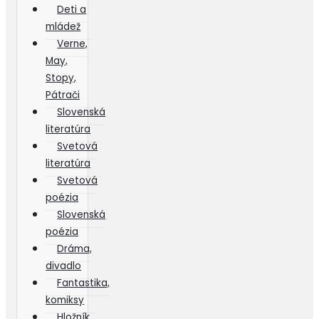
Deti a
mládež
Verne,
May,
Stopy,
Pátrači
Slovenská
literatúra
Svetová
literatúra
Svetová
poézia
Slovenská
poézia
Dráma,
divadlo
Fantastika,
komiksy
Hložník,