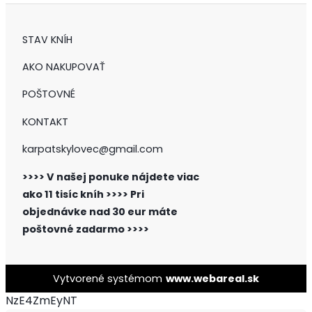
STAV KNÍH
AKO NAKUPOVAŤ
POŠTOVNÉ
KONTAKT
karpatskylovec@gmail.com
>>>> V našej ponuke nájdete viac
ako 11 tisíc kníh >>>>
Pri
objednávke nad 30 eur máte
poštovné zadarmo >>>>
Vytvorené systémom
www.webareal.sk
NzE4ZmEyNT