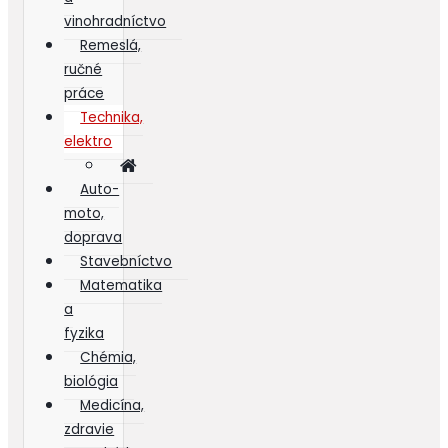
vinohradníctvo
Remeslá,
ručné
práce
Technika,
elektro
Auto-
moto,
doprava
Stavebníctvo
Matematika
a
fyzika
Chémia,
biológia
Medicína,
zdravie