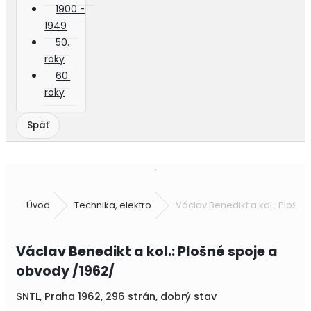
1900 -
1949
50.
roky
60.
roky
Úvod
Technika, elektro
Václav Benedikt a kol.: Plošn
Václav Benedikt a kol.: Plošné spoje a
obvody /1962/
SNTL, Praha 1962, 296 strán, dobrý stav