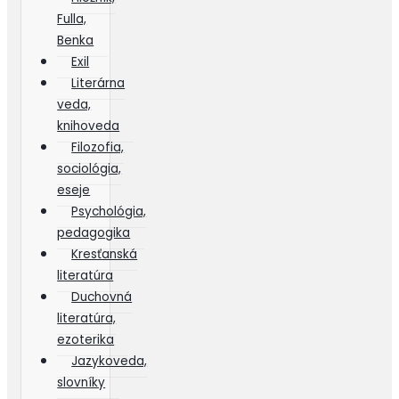
Fulla,
Benka
Exil
Literárna
veda,
knihoveda
Filozofia,
sociológia,
eseje
Psychológia,
pedagogika
Kresťanská
literatúra
Duchovná
literatúra,
ezoterika
Jazykoveda,
slovníky