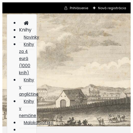
Prihlásenie
Nová registrácia
Knihy
Novinky
Knihy
za 4
eurá
(1000
kníh)
Knihy
v
angličtine
Knihy
v
nemčine
Malokarpatsko